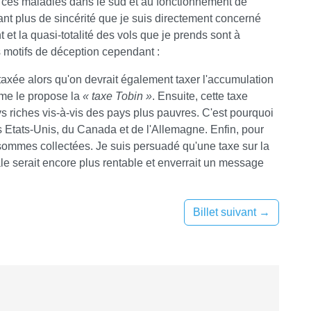
 ces maladies dans le sud et au fonctionnement de
tant plus de sincérité que je suis directement concerné
 et la quasi-totalité des vols que je prends sont à
 motifs de déception cependant :
taxée alors qu'on devrait également taxer l'accumulation
me le propose la
« taxe Tobin »
. Ensuite, cette taxe
ys riches vis-à-vis des pays plus pauvres. C'est pourquoi
 Etats-Unis, du Canada et de l'Allemagne. Enfin, pour
 sommes collectées. Je suis persuadé qu'une taxe sur la
e serait encore plus rentable et enverrait un message
Billet suivant
→