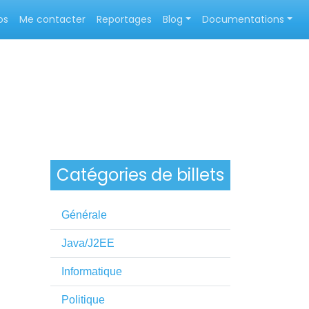
os
Me contacter
Reportages
Blog
Documentations
Catégories de billets
Générale
Java/J2EE
Informatique
Politique