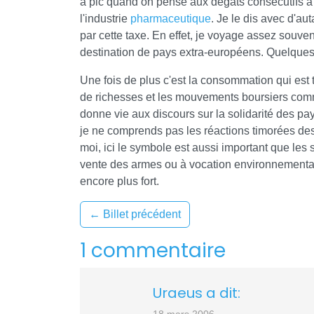
à pic quand on pense aux dégâts consécutifs à
l'industrie
pharmaceutique
. Je le dis avec d'au
par cette taxe. En effet, je voyage assez souvent
destination de pays extra-européens. Quelques
Une fois de plus c'est la consommation qui est 
de richesses et les mouvements boursiers com
donne vie aux discours sur la solidarité des pa
je ne comprends pas les réactions timorées des
moi, ici le symbole est aussi important que les
vente des armes ou à vocation environnemental
encore plus fort.
←
Billet précédent
1 commentaire
Uraeus a dit: