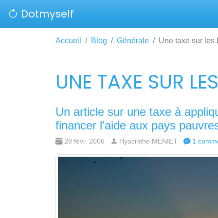
Dotmyself
Accueil
Blog
Générale
Une taxe sur les b
UNE TAXE SUR LES
Un article sur une taxe à appliq
financer l'aide aux pays pauvre
28 févr. 2006
Hyacinthe MENIET
1 comme