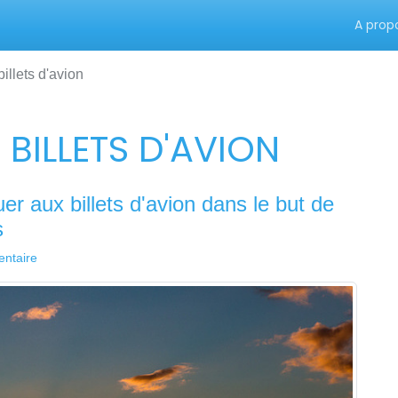
A prop
illets d'avion
 BILLETS D'AVION
uer aux billets d'avion dans le but de
s
ntaire