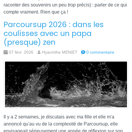
raconter des souvenirs un peu
trop
précis) : parler de ce qui
compte vraiment. Rien que ça !
Parcoursup 2026 : dans les
coulisses avec un papa
(presque) zen
07 févr. 2026
Hyacinthe MENIET
0 commentaire
Il y a 2 semaines, je discutais avec ma fille et elle m'a
annoncé qu'au vu de la complexité de Parcoursup, elle
envisageait sérieusement une année de réflexion sur son