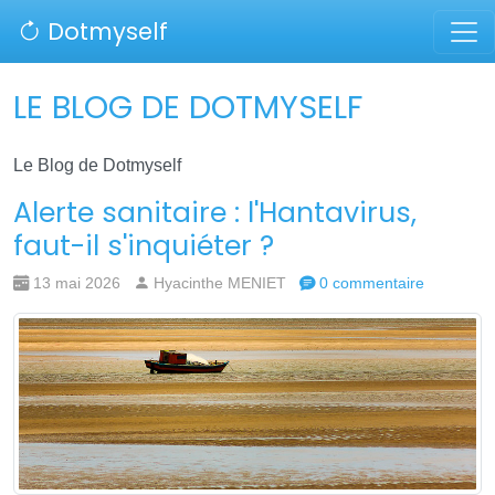
Dotmyself
LE BLOG DE DOTMYSELF
Le Blog de Dotmyself
Alerte sanitaire : l'Hantavirus,
faut-il s'inquiéter ?
13 mai 2026
Hyacinthe MENIET
0 commentaire