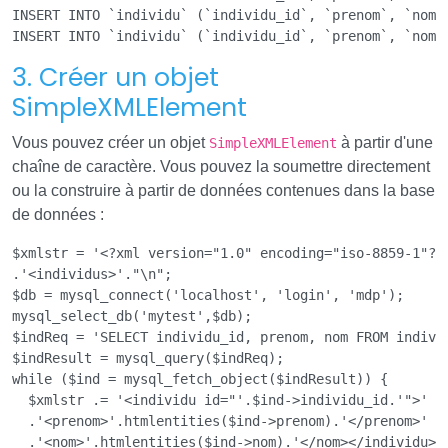
INSERT INTO `individu` (`individu_id`, `prenom`, `nom`)
3. Créer un objet
SimpleXMLElement
Vous pouvez créer un objet
à partir d'une
SimpleXMLElement
chaîne de caractère. Vous pouvez la soumettre directement
ou la construire à partir de données contenues dans la base
de données :
$xmlstr = '<?xml version="1.0" encoding="iso-8859-1"?>'
.'<individus>'."\n";

$db = mysql_connect('localhost', 'login', 'mdp'); 

mysql_select_db('mytest',$db);

$indReq = 'SELECT individu_id, prenom, nom FROM individ
$indResult = mysql_query($indReq); 

while ($ind = mysql_fetch_object($indResult)) {

  $xmlstr .= '<individu id="'.$ind->individu_id.'">'

  .'<prenom>'.htmlentities($ind->prenom).'</prenom>'

  .'<nom>'.htmlentities($ind->nom).'</nom></individu>'.