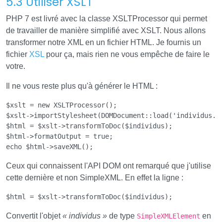
5.3 Utiliser XSLT
PHP 7 est livré avec la classe XSLTProcessor qui permet
de travailler de manière simplifié avec XSLT. Nous allons
transformer notre XML en un fichier HTML. Je fournis un
fichier
XSL
pour ça, mais rien ne vous empêche de faire le
votre.
Il ne vous reste plus qu'à générer le HTML :
$xslt = new XSLTProcessor();

$xslt->importStylesheet(DOMDocument::load('individus.xs
$html = $xslt->transformToDoc($individus);

$html->formatOutput = true;

Ceux qui connaissent l'API DOM ont remarqué que j'utilise
cette dernière et non SimpleXML. En effet la ligne :
Convertit l'objet
« individus »
de type
en
SimpleXMLElement