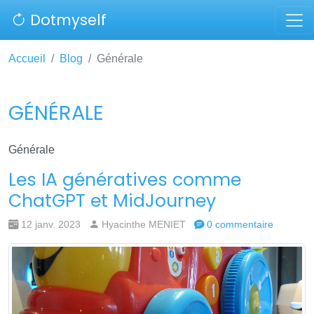
Dotmyself
Accueil
Blog
Générale
GÉNÉRALE
Générale
Les IA génératives comme
ChatGPT et MidJourney
12 janv. 2023
Hyacinthe MENIET
0 commentaire